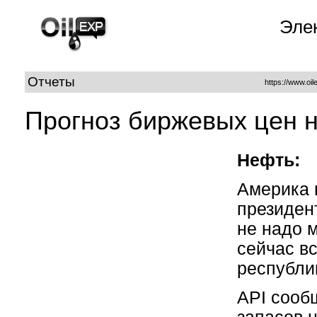
Эле
Отчеты
https://www.oi
Прогноз биржевых цен н
Нефть:
Америка 
президен
не надо 
сейчас вс
республи
API сооб